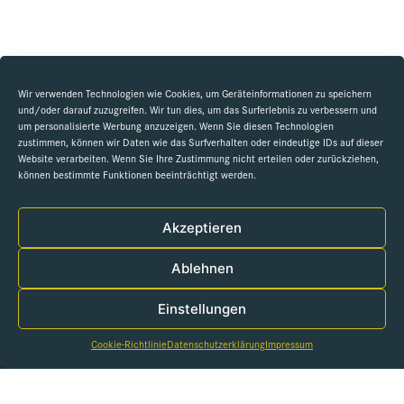
Wir verwenden Technologien wie Cookies, um Geräteinformationen zu speichern
und/oder darauf zuzugreifen. Wir tun dies, um das Surferlebnis zu verbessern und
um personalisierte Werbung anzuzeigen. Wenn Sie diesen Technologien
zustimmen, können wir Daten wie das Surfverhalten oder eindeutige IDs auf dieser
Website verarbeiten. Wenn Sie Ihre Zustimmung nicht erteilen oder zurückziehen,
können bestimmte Funktionen beeinträchtigt werden.
Akzeptieren
Ablehnen
Einstellungen
Cookie-Richtlinie
Datenschutzerklärung
Impressum
Fb.
/
Ig.
/
Xi.
/
Li.